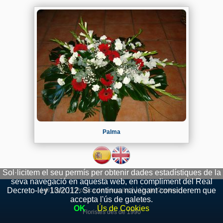
Palma
Sol·licitem el seu permís per obtenir dades estadístiques de la
seva navegació en aquesta web, en compliment del Real
Decreto-ley 13/2012. Si continua navegant considerem que
Login
​
Política de privacitat
​
Ús de Cookies
accepta l'ús de galetes.
OK
Ús de Cookies
Floristes des de 1990