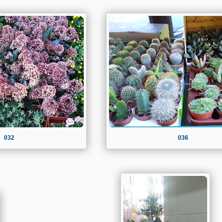
032
036