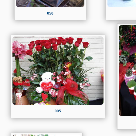
050
005