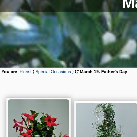
M
You are
:
Florist
⟩
Special Occasions
⟩
March 19. Father's Day