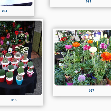
029
034
027
015