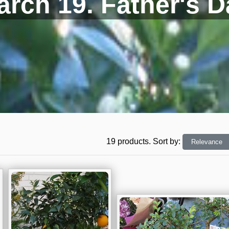
arch 19. Father's D
19 products.
Sort by
: