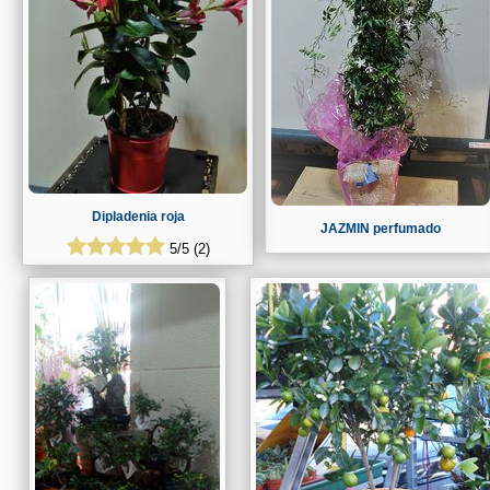
Dipladenia roja
JAZMIN perfumado
5
/
5
(
2
)