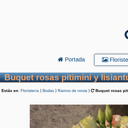
Portada
Floriste
Buquet rosas pitimini y lisiant
Estás en
:
Floristería
⟩
Bodas
⟩
Ramos de novia
⟩
Buquet rosas pit