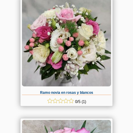
Ramo novia en rosas y blancos
0
/
5
(
1
)