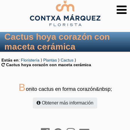
Cactus hoya corazón con
maceta cerámica
Estás en
:
Floristería
⟩
Plantas
⟩
Cactus
⟩
Cactus hoya corazón con maceta cerámica
B
onito cactus en forma corazón&nbsp;
Obtener más información