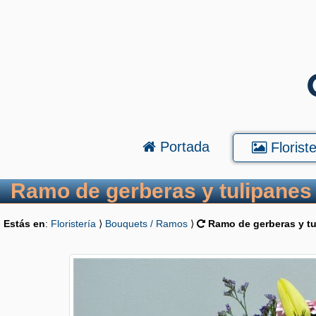
Portada
Floriste
Ramo de gerberas y tulipanes
Estás en
:
Floristería
⟩
Bouquets / Ramos
⟩
Ramo de gerberas y tu