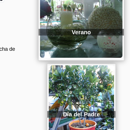
Verano
echa de
Día del Padre