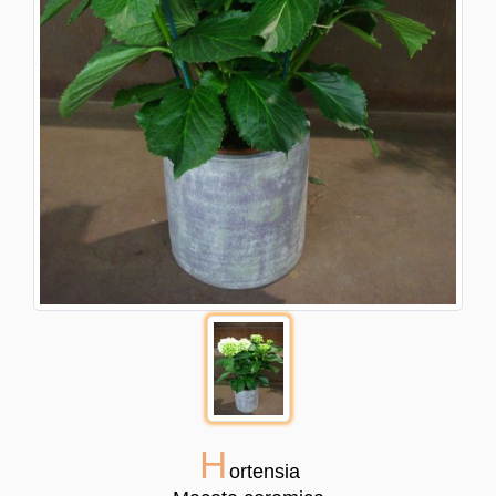
H
ortensia