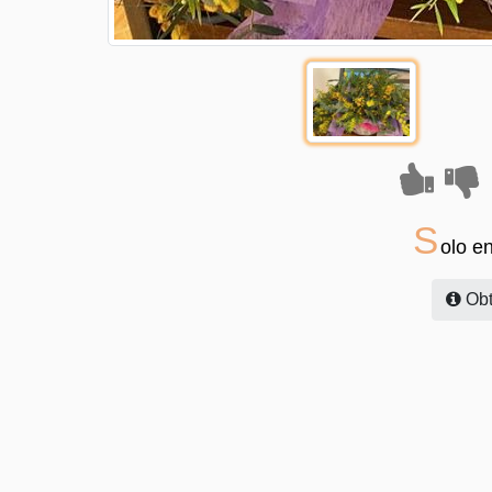
S
olo e
Obt