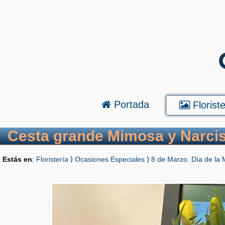
Portada
Floriste
Cesta grande Mimosa y Narci
Estás en
:
Floristería
⟩
Ocasiones Especiales
⟩
8 de Marzo. Día de la 