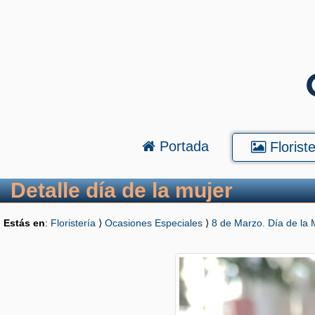
Portada
Floriste
Detalle día de la mujer
Estás en
:
Floristería
⟩
Ocasiones Especiales
⟩
8 de Marzo. Día de la 