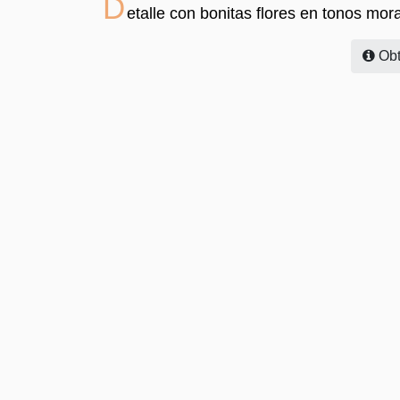
D
etalle con bonitas flores en tonos mor
Obt